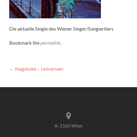
Die aktuelle Single des Wiener Singer/Songwriters
Bookmark the
permalink
.
Post
←
Nagutoke – Universum
navigation
A-1160 Wien